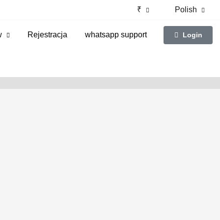
₹
Polish
w
Rejestracja
whatsapp support
Login