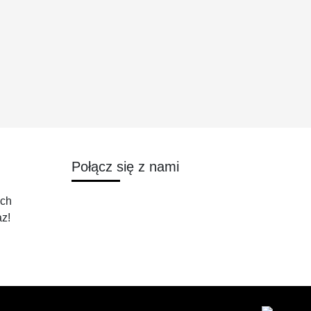
Połącz się z nami
ych
az!