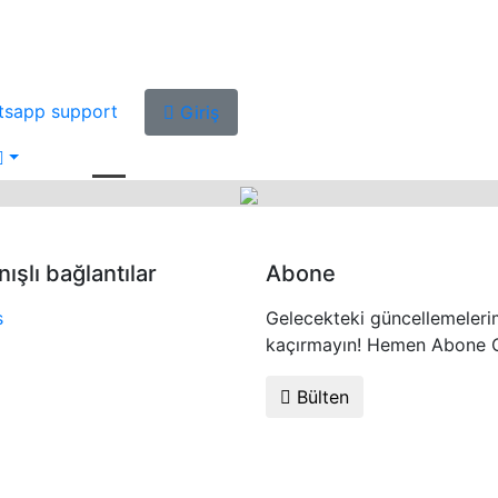
tsapp support
Giriş
nışlı bağlantılar
Abone
s
Gelecekteki güncellemeleri
kaçırmayın! Hemen Abone O
Bülten